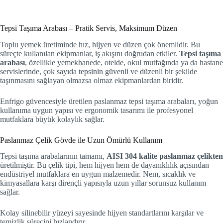
Tepsi Taşıma Arabası – Pratik Servis, Maksimum Düzen
Toplu yemek üretiminde hız, hijyen ve düzen çok önemlidir. Bu
süreçte kullanılan ekipmanlar, iş akışını doğrudan etkiler.
Tepsi taşıma
arabası
, özellikle yemekhanede, otelde, okul mutfağında ya da hastane
servislerinde, çok sayıda tepsinin güvenli ve düzenli bir şekilde
taşınmasını sağlayan olmazsa olmaz ekipmanlardan biridir.
Enfrigo güvencesiyle üretilen paslanmaz tepsi taşıma arabaları, yoğun
kullanıma uygun yapısı ve ergonomik tasarımı ile profesyonel
mutfaklara büyük kolaylık sağlar.
Paslanmaz Çelik Gövde ile Uzun Ömürlü Kullanım
Tepsi taşıma arabalarının tamamı,
AISI 304 kalite paslanmaz çelikten
üretilmiştir. Bu çelik tipi, hem hijyen hem de dayanıklılık açısından
endüstriyel mutfaklara en uygun malzemedir. Nem, sıcaklık ve
kimyasallara karşı dirençli yapısıyla uzun yıllar sorunsuz kullanım
sağlar.
Kolay silinebilir yüzeyi sayesinde hijyen standartlarını karşılar ve
temizlik sürecini hızlandırır.