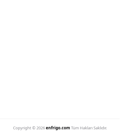
Ürün Galerisi
Blog
Sıkça Sorulan Sorular
Hakkımızda
İletişim
+90 532 206 35 84
Hafta İçi: 09:00 – 19:30
WhatsApp'tan Yazın
WhatsApp'dan Bize Ulaşın
info@enfrigo.com
Teklif ve proje talepleri
Maltepe, Karacabey Sk. No:9, 34010
Zeytinburnu / İstanbul
Yerinde ücretsiz keşif
Copyright © 2026
enfrigo.com
Tüm Hakları Saklıdır.